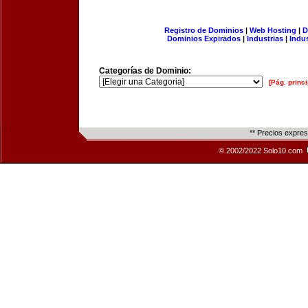
Registro de Dominios
|
Web Hosting
|
D
Dominios Expirados
|
Industrias
|
Indu
Categorías de Dominio:
[Pág. princi
** Precios expre
© 2002/2022 Solo10.com