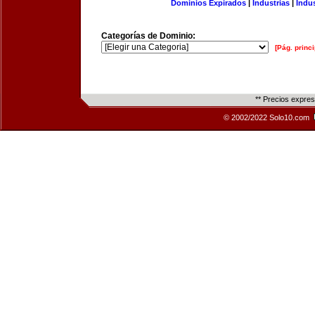
Dominios Expirados
|
Industrias
|
Indu
Categorías de Dominio:
[Pág. princi
** Precios expre
© 2002/2022 Solo10.com