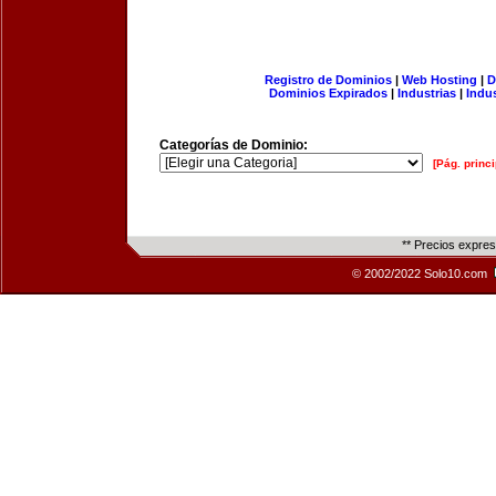
Registro de Dominios
|
Web Hosting
|
D
Dominios Expirados
|
Industrias
|
Indu
Categorías de Dominio:
[Pág. princi
** Precios expre
© 2002/2022 Solo10.com