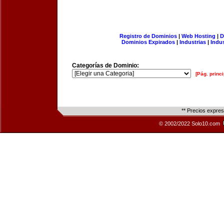
Registro de Dominios
|
Web Hosting
|
D
Dominios Expirados
|
Industrias
|
Indu
Categorías de Dominio:
[Pág. princi
** Precios expre
© 2002/2022 Solo10.com