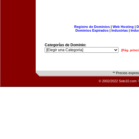
Registro de Dominios
|
Web Hosting
|
D
Dominios Expirados
|
Industrias
|
Indu
Categorías de Dominio:
[Pág. princi
** Precios expre
© 2002/2022 Solo10.com