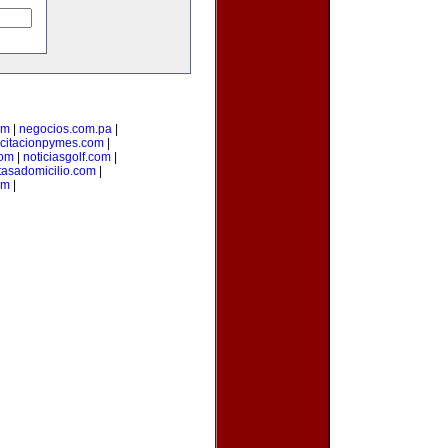
om
|
negocios.com.pa
|
citacionpymes.com
|
com
|
noticiasgolf.com
|
tasadomicilio.com
|
om
|