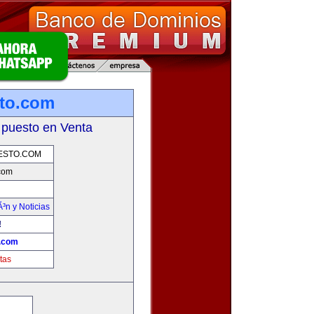
sto.com
 puesto en Venta
ESTO.COM
.com
Ã³n y Noticias
!
o.com
tas