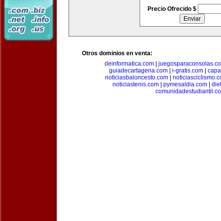
Precio Ofrecido $
Otros dominios en venta:
deinformatica.com
|
juegosparaconsolas.c
guiadecartagena.com
|
i-gratis.com
|
capa
noticiasbaloncesto.com
|
noticiasciclismo.
noticiastenis.com
|
pymesaldia.com
|
die
comunidadestudiantil.c