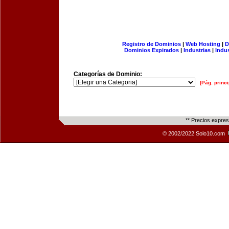
Registro de Dominios
|
Web Hosting
|
D
Dominios Expirados
|
Industrias
|
Indu
Categorías de Dominio:
[Pág. princi
** Precios expre
© 2002/2022 Solo10.com