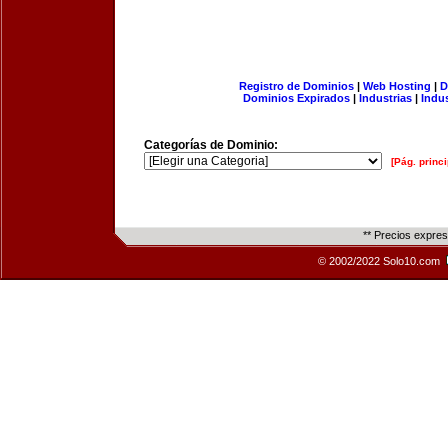
Registro de Dominios
|
Web Hosting
|
D
Dominios Expirados
|
Industrias
|
Indu
Categorías de Dominio:
[Pág. princi
** Precios expre
© 2002/2022 Solo10.com