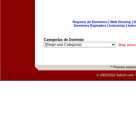
Registro de Dominios
|
Web Hosting
|
D
Dominios Expirados
|
Industrias
|
Indu
Categorías de Dominio:
[Pág. princi
** Precios expre
© 2002/2022 Solo10.com