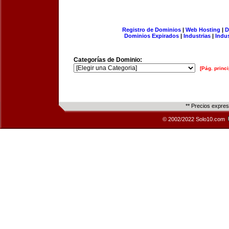
Registro de Dominios
|
Web Hosting
|
D
Dominios Expirados
|
Industrias
|
Indu
Categorías de Dominio:
[Pág. princi
** Precios expre
© 2002/2022 Solo10.com