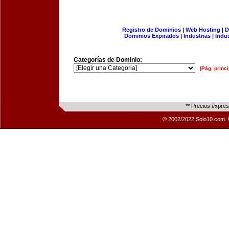
Registro de Dominios
|
Web Hosting
|
D
Dominios Expirados
|
Industrias
|
Indu
Categorías de Dominio:
[Pág. princi
** Precios expre
© 2002/2022 Solo10.com